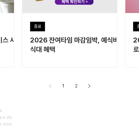
종료
이스 사전
2026 잔여타임 마감임박, 예식비·
2
식대 혜택
로
1
2
54
 4-29)
6-5105