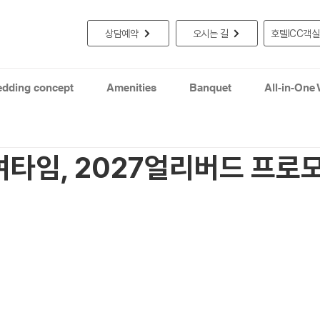
상담예약
오시는 길
호텔ICC객
dding concept
Amenities
Banquet
All-in-One
여타임, 2027얼리버드 프로